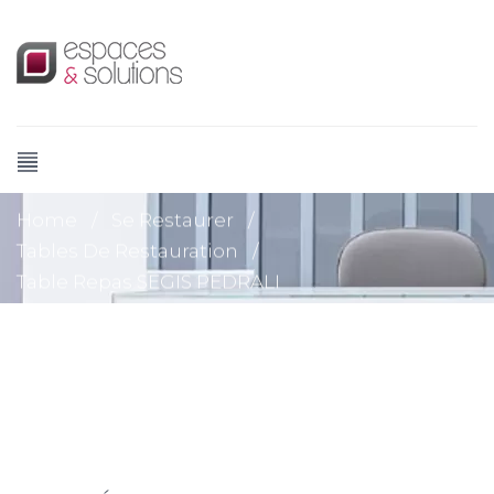
Home
/
Se Restaurer
/
Tables De Restauration
/
Table Repas SEGIS PEDRALI