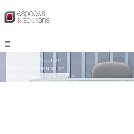
Home
/
Se Restaurer
/
Tables De Restauration
/
Table Repas GENEXCO Trio